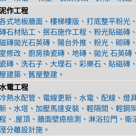
泥作工程
各式地板牆面、樓梯樓版、打底整平粉光、
磚石材貼工、抿石施作工程、粉光貼磁磚
磁磚拋光石英磚、陽台外推、粉光、砌磚
室修改、廚房換瓷磚、地磚、拋光 石英磚
瓷磚、洗石子、大理石、彩樂石、貼磁磚
屋建築、舊屋整建。
水電工程
冷熱水配管、電線更新、水電、配線、燈
新、水塔、加壓馬達安裝、輕隔間、輕鋼架
程、.屋頂、牆面壁癌檢測、淋浴拉門、衛
溼分離設計施。