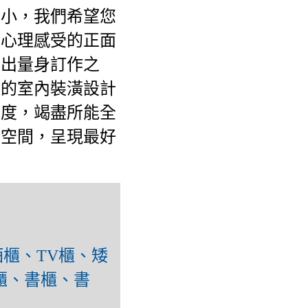
大小，我們希望您
和心理感受的正面
提出量身訂作之
越的室內裝潢設計
態度，竭盡所能全
文空間，呈現最好
櫃、TV櫃、矮
櫃、書櫃、書