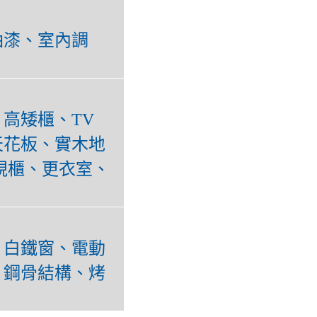
油漆、室內調
高矮櫃、TV
天花板、實木地
視櫃、更衣室、
、白鐵窗、電動
、鋼骨結構、烤